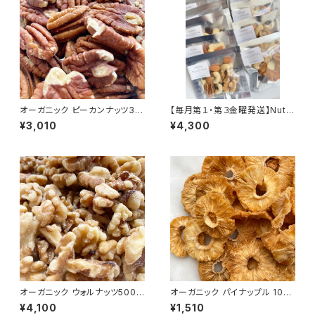
オーガニック ピーカンナッツ30
【毎月第１・第３金曜発送】Nut B
0g ＜生＞／Organic Shelle
reak「さんじのたね」（ナッツ＆カ
¥3,010
¥4,300
d Raw Pecans
カオ）15袋入り
オーガニック ウォルナッツ500g
オーガニック パイナップル 100
＜生＞／Organic Walnut（Ra
g＜ドライ＞／Organic Dried
¥4,100
¥1,510
w）
Pineapples