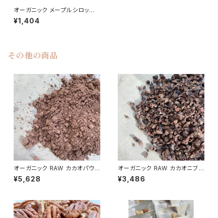
オーガニック メープルシロップ
330g アーティザントラディショ
¥1,404
ン
その他の商品
オーガニック RAW カカオパウダ
オーガニック RAW カカオニブ
ー 480g／エクアドル産アリバ
300g／エクアドル産 非アル
¥5,628
¥3,486
種 非アルカリ処理
カリ処理