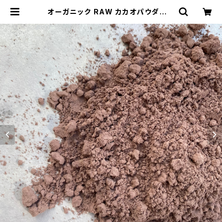
オーガニック RAW カカオパウダー 3
00g／エクアドル産アリバ種 非ア
ルカリ処理 | RAW JOURNEY オ
ーガニックナッツ・ローカカオ・ドライ
フルーツの通販