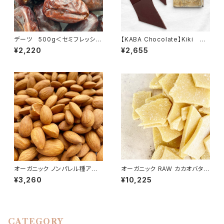
デーツ 500g＜セミフレッシュ
【KABA Chocolate】Kiki カ
/種あり＞／ Dries dates
カオ90％ 乳酸菌入り ※
¥2,220
¥2,655
冷蔵便
オーガニック ノンパレル種アー
オーガニック RAW カカオバター
モンド 500g＜生＞／Organic
500g／エクアドル産アリバ
¥3,260
¥10,225
Almond （Raw）
種 非アルカリ処理 ※冷蔵便
CATEGORY