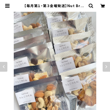
【毎月第１・第３金曜発送】Nut Brea
k「さんじのたね」（ナッツ＆カカオ）15
袋入り | RAW JOURNEY オーガ
ニックナッツ・ローカカオ・ドライフル
ーツの通販