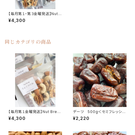
【毎月第１・第３金曜発送】Nut B
reak「さんじのたね」（ナッツ＆カ
¥4,300
カオ）15袋入り
同じカテゴリの商品
【毎月第１金曜発送】Nut Break
デーツ 500g＜セミフレッシュ
「さんじのたね」（ナッツ＆カカ
/種あり＞／ Dries dates
¥4,300
¥2,220
オ）14袋入り