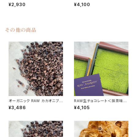
ッツ500g ／Organic Cashe
＜生＞／Organic Walnut（Ra
¥2,930
¥4,100
w Raw Nuts
w）
その他の商品
オーガニック RAW カカオニブ
RAW生チョコレート＜抹茶味
300g／エクアドル産 非アル
＞ 16個入り ※冷蔵便
¥3,486
¥4,105
カリ処理