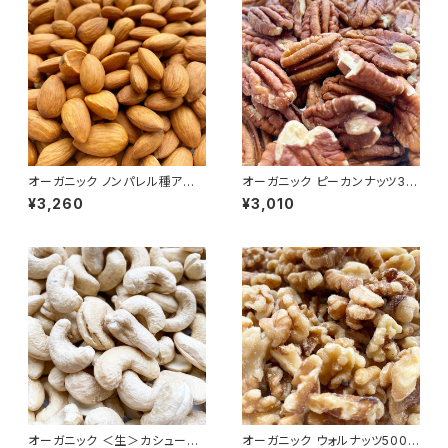
オーガニック ノンパレル種アー
オーガニック ピーカンナッツ30
モンド 500g＜生＞／Organic
0g ＜生＞／Organic Shelle
¥3,260
¥3,010
Almond （Raw）
d Raw Pecans
オーガニック ＜生＞カシューナ
オーガニック ウォルナッツ500g