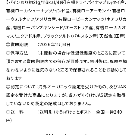
【パインあり約21g/116kal/4袋】有機ドライパイナップル/タイ産、
有機ローカシューナッツ/インド産、有機ローアーモンド・有機ロ
ーウォルナッツ/アメリカ産、有機ローピーカンナッツ/南アフリカ
産、有機ローパンプキンシード/オーストリア産、有機ローカカオ
マス/エクアドル産、ブラックソルト（パキスタン産）天然塩（国産）
◎賞味期限 ：2026年11月6日
◎保存方法 ：未開封の場合は低温低湿度のところに置いて
頂きますと賞味期限内での保存が可能です。開封後は、風味を損
なわないように湿気のないところで保存されることをお勧めして
おります
◎認定について：海外オーガニック認定を受けたもの、及びJAS
認定を受けた商品になりますが、当方が小分けJAS認定を取得
していないため認定の記載はしておりません。
◎送 料 ：送料別（ゆうぱけっとポスト 全国一律240
円）