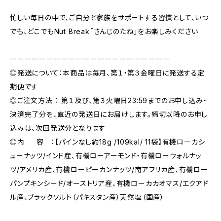
忙しい毎日の中で、ご自分と家族をサポートする習慣として、いつ
でも、どこでもNut Break「さんじのたね」をお楽しみください
ーーーーーーーーーーーーーーーーーーーーーー
◎発送について：本商品は毎月、第１・第３金曜日に発送する定
期便です
◎ご注文方法 ： 第１及び、第３火曜日23:59までのお申し込み・
決済完了分を、直近の発送日にお届けします。締切以降のお申し
込みは、次回発送分となります
◎内 容 ：【パインなし約18g /109kal/ 11袋】有機ローカシ
ューナッツ/インド産、有機ローアーモンド・有機ローウォルナッ
ツ/アメリカ産、有機ローピーカンナッツ/南アフリカ産、有機ロー
パンプキンシード/オーストリア産、有機ローカカオマス/エクアド
ル産、ブラックソルト（パキスタン産）天然塩（国産）