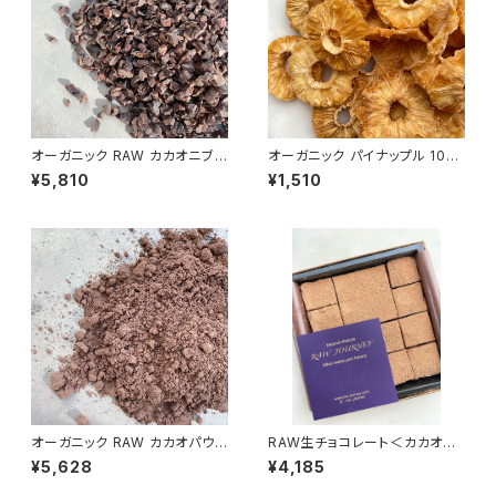
オーガニック RAW カカオニブ 5
オーガニック パイナップル 100
00g／エクアドル産ア 非アル
g＜ドライ＞／Organic Dried
¥5,810
¥1,510
カリ処理
Pineapples
オーガニック RAW カカオパウダ
RAW生チョコレート＜カカオ味
ー 480g／エクアドル産アリバ
＞ 16個入り ※冷蔵便
¥5,628
¥4,185
種 非アルカリ処理