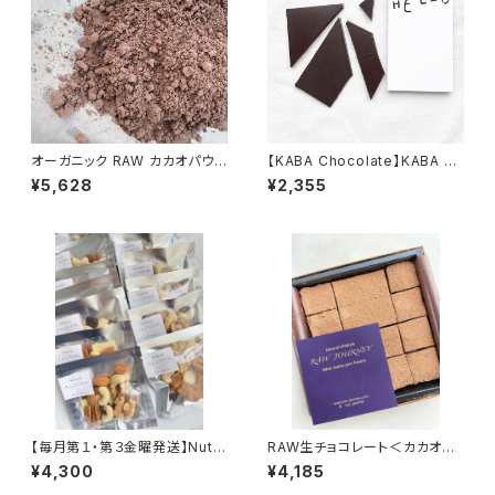
オーガニック RAW カカオパウダ
【KABA Chocolate】KABA カ
ー 480g／エクアドル産アリバ
カオ80％ ※冷蔵便
¥5,628
¥2,355
種 非アルカリ処理
【毎月第１・第３金曜発送】Nut B
RAW生チョコレート＜カカオ味
reak「さんじのたね」（ナッツ＆カ
＞ 16個入り ※冷蔵便
¥4,300
¥4,185
カオ）15袋入り