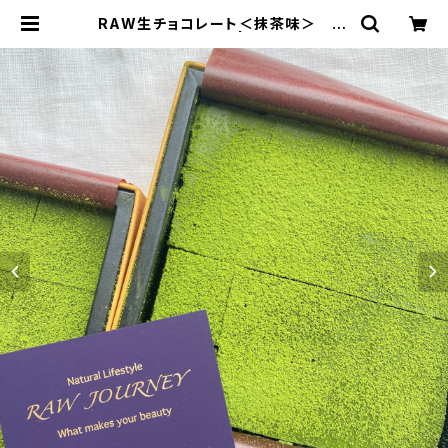
RAW生チョコレート＜抹茶味＞ 16
個入り ※冷蔵便 | RAW JOURN
EY オーガニックナッツ・ローカカ
オ・ドライフルーツの通販