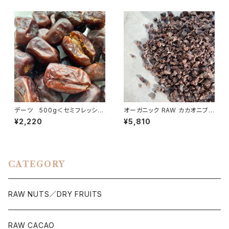
デーツ 500g＜セミフレッシュ
オーガニック RAW カカオニブ 5
/種あり＞／ Dries dates
00g／エクアドル産ア 非アル
¥2,220
¥5,810
カリ処理
CATEGORY
RAW NUTS／DRY FRUITS
RAW CACAO