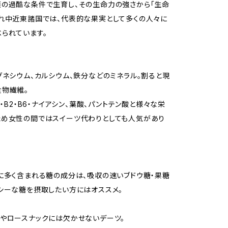
の過酷な条件で生育し、その生命力の強さから「生命
れ中近東諸国では、代表的な果実として多くの人々に
られています。
グネシウム、カルシウム、鉄分などのミネラル。割ると現
食物繊維。
1・B2・B6・ナイアシン、葉酸、パントテン酸と様々な栄
ため女性の間ではスイーツ代わりとしても人気があり
に多く含まれる糖の成分は、吸収の速いブドウ糖・果糖
シーな糖を摂取したい方にはオススメ。
やロースナックには欠かせないデーツ。