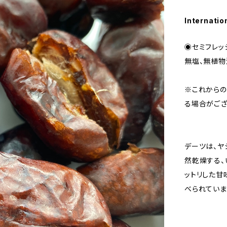
Internatio
◉セミフレッ
無塩、無植物
※これからの
る場合がござ
デーツは、ヤ
然乾燥する、
ットリした甘
べられていま