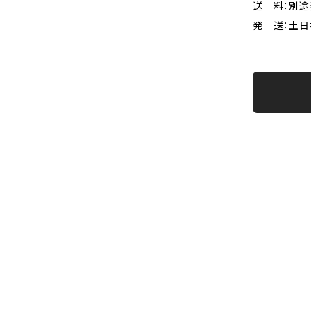
送 料：別
発 送：土