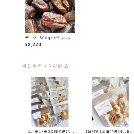
デーツ 500g＜セミフレッシ
ュ /種あり＞／ Dries dates
¥2,220
同じカテゴリの商品
【毎月第１・第３金曜発送】Nut
【毎月第１金曜発送】Nut Bre