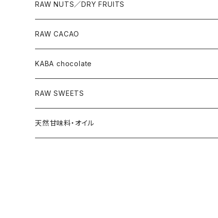
RAW NUTS／DRY FRUITS
RAW CACAO
KABA chocolate
RAW SWEETS
天然甘味料・オイル