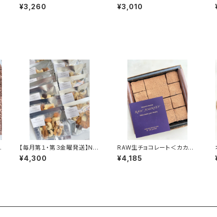
カ
ーモンド 500g＜生＞／Org
00g ＜生＞／Organic Shel
¥3,260
¥3,010
anic Almond （Raw）
led Raw Pecans
ウ
【毎月第１・第３金曜発送】Nut
RAW生チョコレート＜カカオ
Break「さんじのたね」（ナッツ
味＞ 16個入り ※冷蔵便
¥4,300
¥4,185
＆カカオ）15袋入り