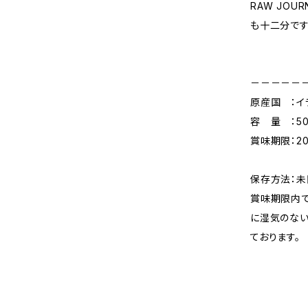
RAW JO
も十二分です
－－－－－
原産国 ：イ
容 量 ：50
賞味期限：20
保存方法：
賞味期限内で
に湿気のない
ております。