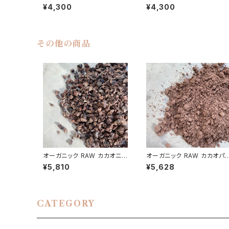
Break「さんじのたね」（ナッツ
ak「さんじのたね」（ナッツ＆
¥4,300
¥4,300
＆カカオ）15袋入り
カオ）14袋入り
その他の商品
オーガニック RAW カカオニブ
オーガニック RAW カカオパ
500g／エクアドル産ア 非
ダー 480g／エクアドル産ア
¥5,810
¥5,628
アルカリ処理
リバ種 非アルカリ処理
CATEGORY