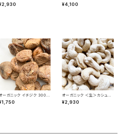
ナッツ500g ／Organic Cas
g ＜生＞／Organic Walnut
¥2,930
¥4,100
hew Raw Nuts
（Raw）
オーガニック イチジク 300g
オーガニック ＜生＞カシュー
＜ドライ＞／Organic Dried
ナッツ500g ／Organic Cas
¥1,750
¥2,930
White Figs
hew Raw Nuts